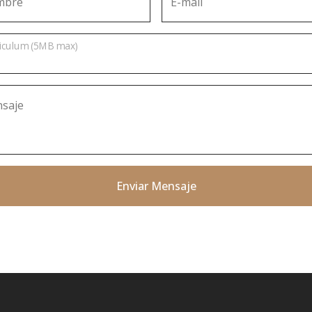
mbre
E-mail
iculum (5MB max)
saje
Enviar Mensaje